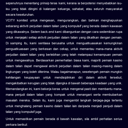
sepenuhnya menentang prinsip teras kami, kerana ia berpotensi menyebabkan isu-
isu yang tidak diingini di kalangan keluarga, sahabat, atau seluruh masyarakat
secara keseluruhan.
VCITY komited untuk mengesan, mengurangkan, dan bahkan menghapuskan
sebarang aktiviti perjudian dalam talian yang kompulsif yang berada dalam kawasan
yang dikawalnya. Sistem back-end kami dibangunkan dengan cara sedemikian rupa
untuk menjejaki setiap aktiviti perjudian dalam talian yang dikaitkan dengan pemain.
Di samping itu, kami sentiasa berusaha untuk menguatkuasakan kemungkinan
penguatkuasaan yang berkesan dan cekap, untuk memantau mana-mana aktiviti
perjudian dalam talian yang berlebihan yang telah melampaui kemampuan pemain
untuk mengawalnya. Berdasarkan pemerhatian biasa kami, majoriti pemain kasino
dalam talian dapat mengawal aktiviti perjudian dalam talian masing-masing dalam
lingkungan yang boleh diterima. Walau bagaimanapun, sesetengah pemain mungkin
kehilangan keupayaan untuk mendisiplinkan diri dalam aktiviti tersebut,
mengakibatkan kerugian yang tidak dijangka di bawah beberapa keadaan yang unik.
Memandangkan ini, kami bekerja keras untuk mengenal pasti dan membantu mana-
mana penjudi dalam talian yang kompak untuk menangani serta membubarkan
masalah mereka. Selain itu, kami juga mengambil langkah berjaga-jaga tertentu
untuk menghalang pemain kasino dalam talian lain daripada menjadi penjudi dalam
talian yang kompulsif juga.
Untuk memastikan pemain berada di bawah kawalan, sila ambil perhatian serius
perkara berikut: