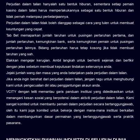
Perjudian dalam talian hanyalah satu bentuk hiburan, sementara setiap pemain
kasino dalam talian harus memperlakukannya sebagai satu bentuk hiburan dan
tidak pernah melampaui perbelanjaannya.
Perjudian dalam talian tidak boleh dianggap sebagai cara yang tulen untuk membuat
keuntungan yang cepat.
Tab Bet memaparkan jumlah taruhan untuk pusingan pertaruhan pertama, dan
jumlah pertaruhan, kemungkinan bank, serta kemungkinan pemain untuk pusingan
pertaruhan lainnya. Bidang pertaruhan harus tetap kosong jika tidak membuat
taruhan yang sah.
Elakkan mengejar kerugian. Ambil langkah untuk berhenti sejenak dan berfikir
dengan jelas sebelum membuat keputusan tindakan seterusnya anda.
Jejaki jumlah wang dan masa yang anda belanjakan pada perjudian dalam talian.
Jika anda ingin berehat dari perjudian dalam talian, jangan ragu untuk menghubungi
kami untuk pengecualian diri atau penggantungan akaun anda.
VCITY dengan teliti memantau garis panduan institusi yang didedikasikan untuk
menangani kesan sosial yang berpotensi dalam aktiviti perjudian dalam talian. Kami
sangat komited untuk membantu pemain dalam perjudian secara bertanggungjawab,
oleh itu kami juga komited untuk bekerja dengan mana-mana institusi berkaitan
dalam membangunkan dasar permainan yang bertanggungjawab serta praktik
pasarans.
MENINGKATKAN PIAWAIAN INDUSTRI DI SELURUH DUNIA