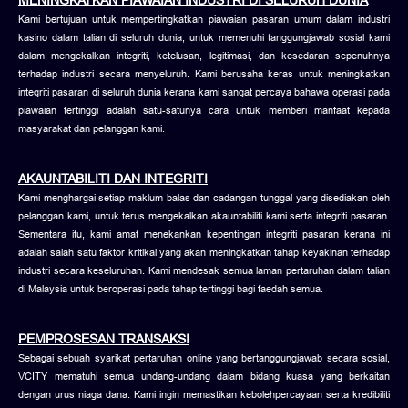
Kami bertujuan untuk mempertingkatkan piawaian pasaran umum dalam industri
kasino dalam talian di seluruh dunia, untuk memenuhi tanggungjawab sosial kami
dalam mengekalkan integriti, ketelusan, legitimasi, dan kesedaran sepenuhnya
terhadap industri secara menyeluruh. Kami berusaha keras untuk meningkatkan
integriti pasaran di seluruh dunia kerana kami sangat percaya bahawa operasi pada
piawaian tertinggi adalah satu-satunya cara untuk memberi manfaat kepada
masyarakat dan pelanggan kami.
AKAUNTABILITI DAN INTEGRITI
Kami menghargai setiap maklum balas dan cadangan tunggal yang disediakan oleh
pelanggan kami, untuk terus mengekalkan akauntabiliti kami serta integriti pasaran.
Sementara itu, kami amat menekankan kepentingan integriti pasaran kerana ini
adalah salah satu faktor kritikal yang akan meningkatkan tahap keyakinan terhadap
industri secara keseluruhan. Kami mendesak semua laman pertaruhan dalam talian
di Malaysia untuk beroperasi pada tahap tertinggi bagi faedah semua.
PEMPROSESAN TRANSAKSI
Sebagai sebuah syarikat pertaruhan online yang bertanggungjawab secara sosial,
VCITY mematuhi semua undang-undang dalam bidang kuasa yang berkaitan
dengan urus niaga dana. Kami ingin memastikan kebolehpercayaan serta kredibiliti