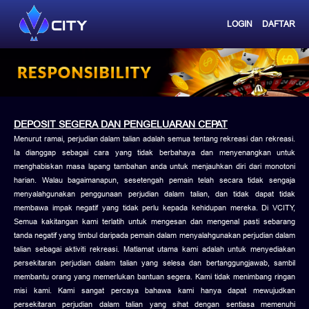
LOGIN
DAFTAR
DEPOSIT SEGERA DAN PENGELUARAN CEPAT
Menurut ramai, perjudian dalam talian adalah semua tentang rekreasi dan rekreasi.
Ia dianggap sebagai cara yang tidak berbahaya dan menyenangkan untuk
menghabiskan masa lapang tambahan anda untuk menjauhkan diri dari monotoni
harian. Walau bagaimanapun, sesetengah pemain telah secara tidak sengaja
menyalahgunakan penggunaan perjudian dalam talian, dan tidak dapat tidak
membawa impak negatif yang tidak perlu kepada kehidupan mereka. Di VCITY,
Semua kakitangan kami terlatih untuk mengesan dan mengenal pasti sebarang
tanda negatif yang timbul daripada pemain dalam menyalahgunakan perjudian dalam
talian sebagai aktiviti rekreasi. Matlamat utama kami adalah untuk menyediakan
persekitaran perjudian dalam talian yang selesa dan bertanggungjawab, sambil
membantu orang yang memerlukan bantuan segera. Kami tidak menimbang ringan
misi kami. Kami sangat percaya bahawa kami hanya dapat mewujudkan
persekitaran perjudian dalam talian yang sihat dengan sentiasa memenuhi